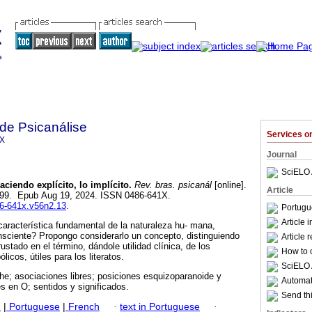
 de Psicanálise
Services 
1X
Journal
SciELO 
ciendo explícito, lo implícito.
Rev. bras. psicanál
[online].
Article
-199. Epub Aug 19, 2024. ISSN 0486-641X.
86-641x.v56n2.13
.
Portugu
Article 
aracterística fundamental de la naturaleza hu- mana,
nsciente? Propongo considerarlo un concepto, distinguiendo
Article 
rustado en el término, dándole utilidad clínica, de los
How to c
licos, útiles para los literatos.
SciELO 
he; asociaciones libres; posiciones esquizoparanoide y
Automati
s en O; sentidos y significados.
Send thi
h
|
Portuguese
|
French
·
text in Portuguese
·