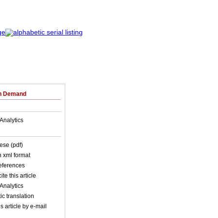
on Demand
Analytics
ese (pdf)
in xml format
references
ite this article
Analytics
c translation
s article by e-mail