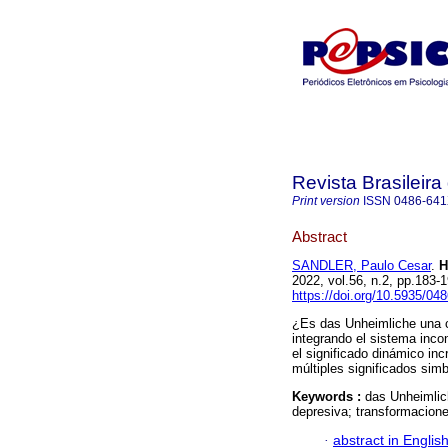
Revista Brasileira
Print version
ISSN
0486-64
Abstract
SANDLER, Paulo Cesar
.
Ha
2022, vol.56, n.2, pp.183
https://doi.org/10.5935/04
¿Es das Unheimliche una c
integrando el sistema inco
el significado dinámico inc
múltiples significados simbó
Keywords :
das Unheimlic
depresiva; transformacione
·
abstract in Englis