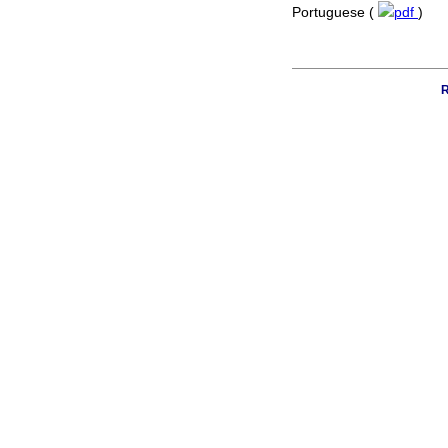
Portuguese (
pdf
)
R