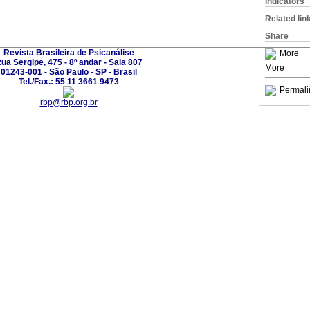
Indicators
Related lin
Share
Revista Brasileira de Psicanálise
More
ua Sergipe, 475 - 8º andar - Sala 807
More
01243-001 - São Paulo - SP - Brasil
Tel./Fax.: 55 11 3661 9473
Permali
rbp@rbp.org.br