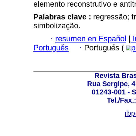
elemento reconstrutivo e antit
Palabras clave :
regressão; tr
simbolização.
·
resumen en Español
|
I
Portugués
·
Portugués (
p
Revista Bras
Rua Sergipe, 47
01243-001 - S
Tel./Fax.
rbp