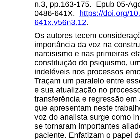
n.3, pp.163-175. Epub 05-Ag
0486-641X.
https://doi.org/1
641x.v56n3.12
.
Os autores tecem consideraç
importância da voz na constr
narcisismo e nas primeiras e
constituição do psiquismo, u
indeléveis nos processos emoc
Traçam um paralelo entre esse
e sua atualização no processo
transferência e regressão em
que apresentam neste trabalh
voz do analista surge como in
se tornaram importantes aliad
paciente. Enfatizam o papel 