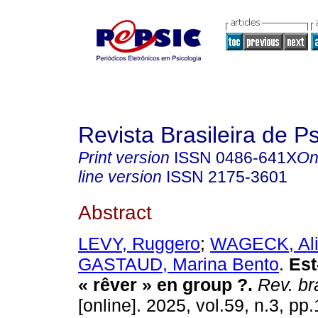
Revista Brasileira de P
Print version
ISSN
0486-641X
On
line version
ISSN
2175-3601
Abstract
LEVY, Ruggero
;
WAGECK, Al
GASTAUD, Marina Bento
.
Est-
« rêver » en group ?.
Rev. br
[online]. 2025, vol.59, n.3, pp