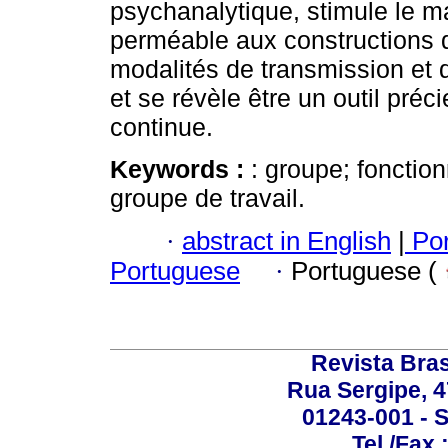
psychanalytique, stimule le ma
perméable aux constructions de 
modalités de transmission et
et se révèle être un outil préc
continue.
Keywords :
: groupe; fonctio
groupe de travail.
·
abstract in English
|
Por
Portuguese
·
Portuguese (
Revista Bras
Rua Sergipe, 47
01243-001 - S
Tel./Fax.