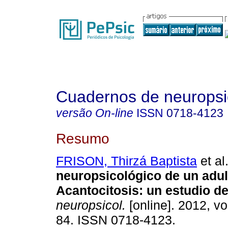
Cuadernos de neuropsi
versão On-line
ISSN
0718-4123
Resumo
FRISON, Thirzá Baptista
et al
neuropsicológico de un adul
Acantocitosis
:
un estudio d
neuropsicol.
[online]. 2012, vo
84. ISSN 0718-4123.