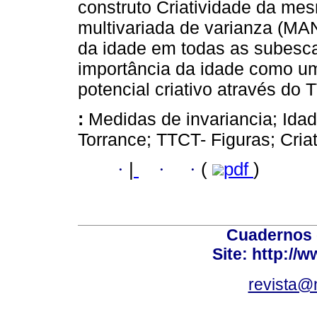
construto Criatividade da me
multivariada de varianza (MAN
da idade em todas as subesc
importância da idade como um
potencial criativo através do 
:
Medidas de invariancia; Ida
Torrance; TTCT- Figuras; Criat
·
|
·
·
(
pdf
)
Cuadernos 
Site: http://
revista@n