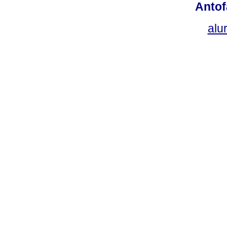
Antof
alu