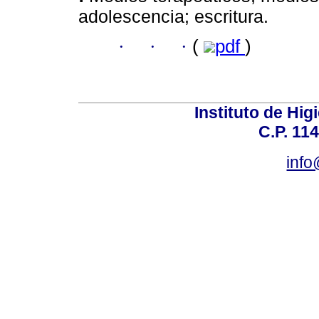
adolescencia; escritura.
·
·
·
(
pdf
)
Instituto de Hig
C.P. 114
inf