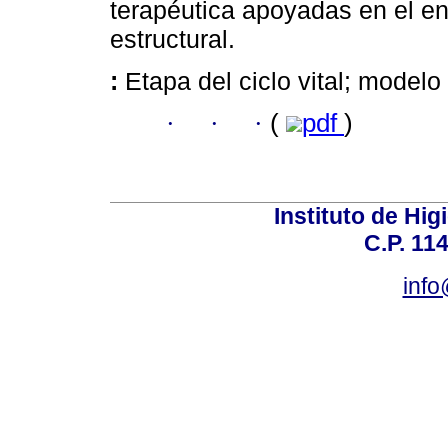
terapéutica apoyadas en el e
estructural.
:
Etapa del ciclo vital; modelo
·
·
·
(
pdf
)
Instituto de Hig
C.P. 114
inf