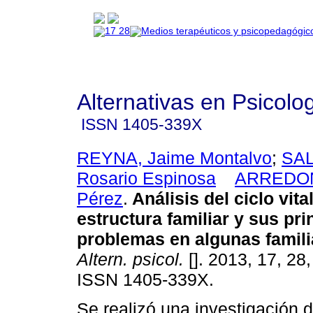
Alternativas en Psicolo
ISSN
1405-339X
REYNA, Jaime Montalvo
;
SAL
Rosario Espinosa
ARREDON
Pérez
.
Análisis del ciclo vita
estructura familiar y sus pri
problemas en algunas famil
Altern. psicol.
[]. 2013, 17, 28
ISSN 1405-339X.
Se realizó una investigación d