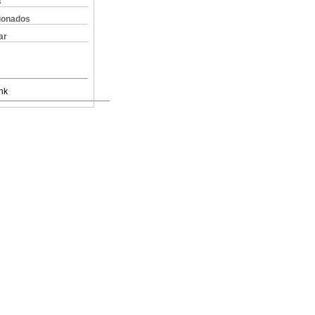
s
cionados
ar
nk