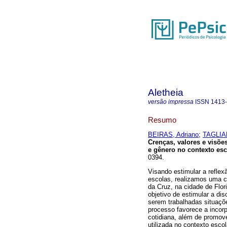
Aletheia
versão impressa
ISSN
1413
Resumo
BEIRAS, Adriano
;
TAGLIA
Crenças, valores e visõe
e gênero no contexto esc
0394.
Visando estimular a reflex
escolas, realizamos uma 
da Cruz, na cidade de Flor
objetivo de estimular a di
serem trabalhadas situaçõ
processo favorece a incorp
cotidiana, além de promov
utilizada no contexto esco