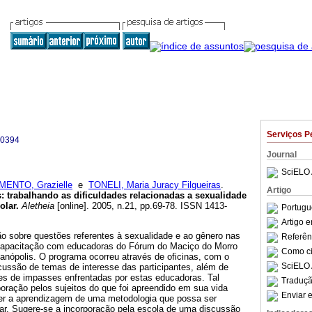
Serviços P
-0394
Journal
SciELO 
MENTO, Grazielle
e
TONELI, Maria Juracy Filgueiras
.
Artigo
s
:
trabalhando as dificuldades relacionadas a sexualidade
olar
.
Aletheia
[online]. 2005, n.21, pp.69-78. ISSN 1413-
Portugu
Artigo 
ão sobre questões referentes à sexualidade e ao gênero nas
Referên
capacitação com educadoras do Fórum do Maciço do Morro
Como cit
ianópolis. O programa ocorreu através de oficinas, com o
SciELO 
scussão de temas de interesse das participantes, além de
es de impasses enfrentadas por estas educadoras. Tal
Traduçã
oração pelos sujeitos do que foi apreendido em sua vida
Enviar e
er a aprendizagem de uma metodologia que possa ser
lar. Sugere-se a incorporação pela escola de uma discussão