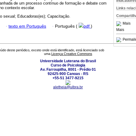
Indicadore
anhada de um processo contínuo de formação e debate com
o contexto escolar.
Links rela
Compartilh
 sexual; Educadoras(es); Capacitação.
Mais
·
texto em Português
·
Português (
pdf
)
Mais
Permali
údo deste periódico, exceto onde está identificado, está licenciado sob
uma
Licença Creative Commons
Universidade Luterana do Brasil
Curso de Psicologia
Av. Farroupilha, 8001 - Prédio 01
92425-900 Canoas - RS
+55-51 3477-9215
aletheia@ulbra.br