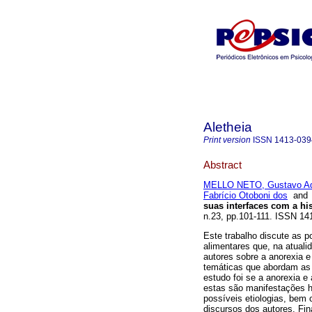
Aletheia
Print version
ISSN
1413-039
Abstract
MELLO NETO, Gustavo Ad
Fabrício Otoboni dos
an
suas interfaces com a his
n.23, pp.101-111. ISSN 14
Este trabalho discute as p
alimentares que, na atual
autores sobre a anorexia 
temáticas que abordam as d
estudo foi se a anorexia e
estas são manifestações hi
possíveis etiologias, bem
discursos dos autores. Fin