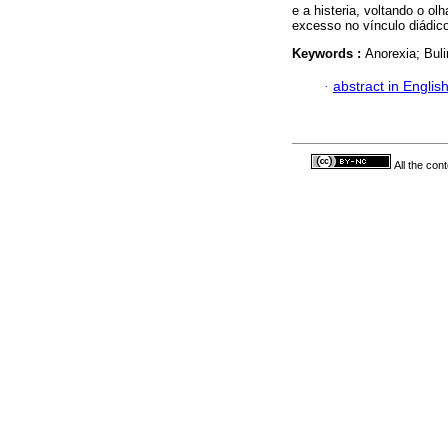
e a histeria, voltando o ol
excesso no vínculo diádico
Keywords :
Anorexia; Buli
·
abstract in Englis
All the con