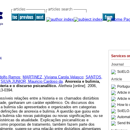
Services 
4
Journal
SciELO 
olfo Ramos
;
MARTINEZ, Viviana Carola Velasco
;
SANTOS,
Article
d
SILVA JUNIOR, Mauricio Cardoso da
.
Anorexia e bulimia,
teria e o discurso psicanalítico
.
Aletheia
[online]. 2006,
Portugu
13-0394.
Article 
ossíveis relações entre a histeria e os chamados distúrbios
Article 
idade, ganharam um caráter epidêmico. Os discursos dos
How to c
e a bulimia são apresentados e organizados em categorias
SciELO 
efinições de anorexia e bulimia. A questão que guiou este
 a bulimia são novas patologias ou novas significações, ou se
Automati
stéricas da atualidade. Explicações psicanalíticas e
Send thi
 como propostas de tratamento, também fazem parte dos
almente, sugere-se uma relação entre distúrbios alimentares