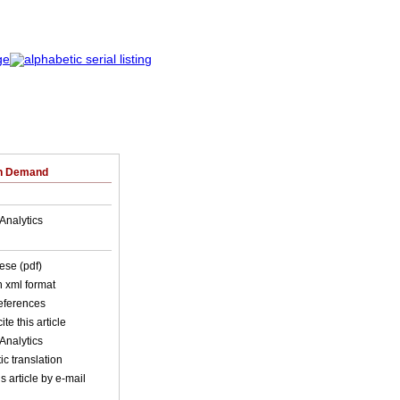
on Demand
Analytics
ese (pdf)
in xml format
references
ite this article
Analytics
c translation
s article by e-mail