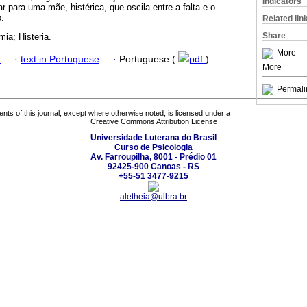
Indicators
har para uma mãe, histérica, que oscila entre a falta e o
.
Related lin
Share
mia; Histeria.
More
h
·
text in Portuguese
·
Portuguese (
pdf
)
More
Permali
tents of this journal, except where otherwise noted, is licensed under a
Creative Commons Attribution License
Universidade Luterana do Brasil
Curso de Psicologia
Av. Farroupilha, 8001 - Prédio 01
92425-900 Canoas - RS
+55-51 3477-9215
aletheia@ulbra.br