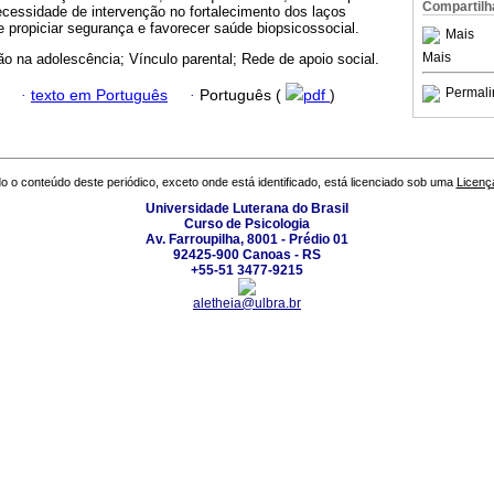
Compartilh
ecessidade de intervenção no fortalecimento dos laços
de propiciar segurança e favorecer saúde biopsicossocial.
Mais
Mais
o na adolescência; Vínculo parental; Rede de apoio social.
Permali
·
texto em Português
·
Português (
pdf
)
o o conteúdo deste periódico, exceto onde está identificado, está licenciado sob uma
Licenç
Universidade Luterana do Brasil
Curso de Psicologia
Av. Farroupilha, 8001 - Prédio 01
92425-900 Canoas - RS
+55-51 3477-9215
aletheia@ulbra.br