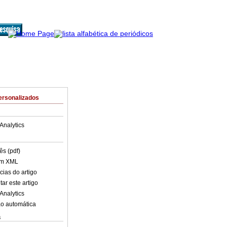
ersonalizados
Analytics
ês (pdf)
em XML
cias do artigo
ar este artigo
Analytics
o automática
s