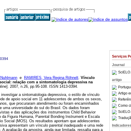
Serviços P
-0394
Journal
SciELO 
 Nuhlmann
e
RAMIRES, Vera Regina Röhnelt
.
Vínculo
artigo
social
:
relação com a sintomatologia depressiva na
line]. 2007, n.26, pp.95-108. ISSN 1413-0394.
Portugu
Artigo 
 investigar a sintomatologia depressiva, o estilo de vínculo
rede de apoio social em 11 adolescentes de ambos os sexos,
Referên
 anos, que procuraram atendimento ou foram encaminhados
Como cit
de uma universidade do sul do Brasil. Os dados foram
SciELO 
vistas e das aplicações dos instrumentos Child Behavior
 da Figura Humana, Parental Bonding Instrument e Escala
Traduçã
io Social (MOS). Os resultados apontam que adolescentes
siva apresentam um vínculo parental inadequado e uma rede
Indicadore
e. A avaliação da amostra, ainda que limitada, ressalta para a