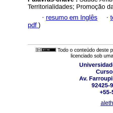
Territorialidades; Promoção d
·
resumo em Inglês
·
pdf
)
Todo o conteúdo deste pe
licenciado sob um
Universidad
Curso
Av. Farroupi
92425-9
+55-
alet