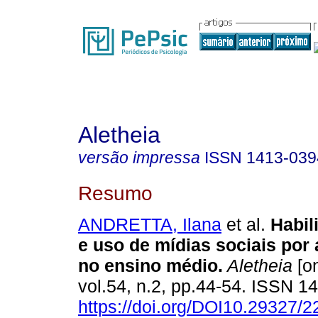
Aletheia
versão impressa
ISSN
1413-039
Resumo
ANDRETTA, Ilana
et al.
Habil
e uso de mídias sociais por
no ensino médio
.
Aletheia
[on
vol.54, n.2, pp.44-54. ISSN 
https://doi.org/DOI10.29327/