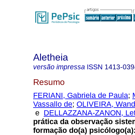
Aletheia
versão impressa
ISSN
1413-039
Resumo
FERIANI, Gabriela de Paula
;
Vassallo de
;
OLIVEIRA, Wande
e
DELLAZZANA-ZANON, Letí
prática da observação siste
formação do(a) psicólogo(a)