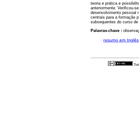
teoria e prática e possibil
anteriormente. Verificou-s
desenvolvimento pessoal n
centrais para a formação p
subsequentes do curso de p
Palavras-chave :
observaç
·
resumo em Inglês
Tod