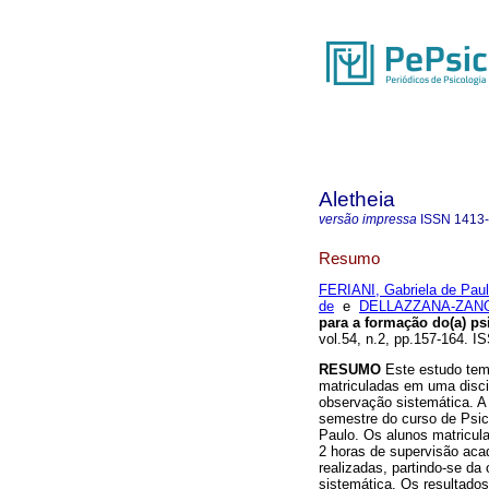
Aletheia
versão impressa
ISSN
1413
Resumo
FERIANI, Gabriela de Pau
de
e
DELLAZZANA-ZANON,
para a formação do(a) ps
vol.54, n.2, pp.157-164. 
RESUMO
Este estudo tem 
matriculadas em uma disci
observação sistemática. A
semestre do curso de Psic
Paulo. Os alunos matricula
2 horas de supervisão ac
realizadas, partindo-se da
sistemática. Os resultado