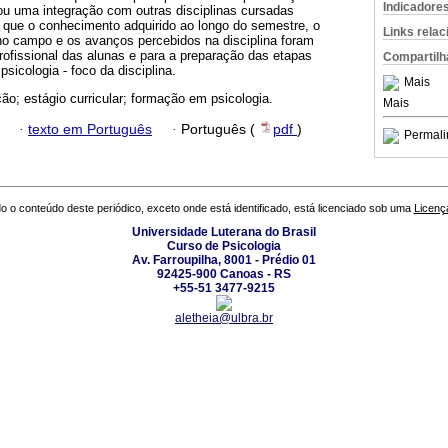
Indicadore
itou uma integração com outras disciplinas cursadas
e que o conhecimento adquirido ao longo do semestre, o
Links rela
o campo e os avanços percebidos na disciplina foram
rofissional das alunas e para a preparação das etapas
Compartilh
sicologia - foco da disciplina.
Mais
ão; estágio curricular; formação em psicologia.
Mais
·
texto em Português
·
Português (
pdf
)
Permali
o o conteúdo deste periódico, exceto onde está identificado, está licenciado sob uma
Licenç
Universidade Luterana do Brasil
Curso de Psicologia
Av. Farroupilha, 8001 - Prédio 01
92425-900 Canoas - RS
+55-51 3477-9215
aletheia@ulbra.br