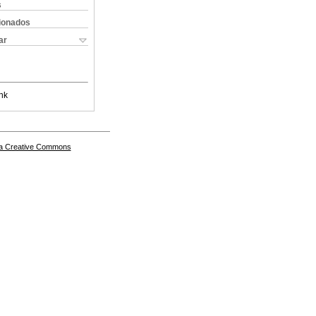
s
cionados
ar
nk
a Creative Commons