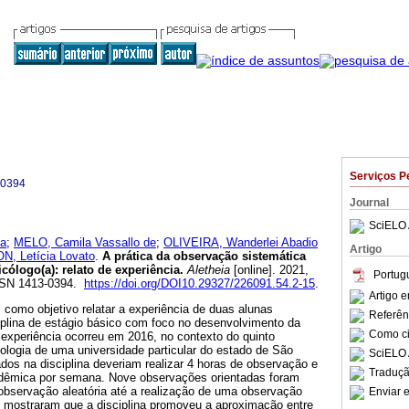
Serviços P
-0394
Journal
SciELO 
la
;
MELO, Camila Vassallo de
;
OLIVEIRA, Wanderlei Abadio
Artigo
 Letícia Lovato
.
A prática da observação sistemática
icólogo(a)
:
relato de experiência
.
Aletheia
[online]. 2021,
Portug
ISSN 1413-0394.
https://doi.org/DOI10.29327/226091.54.2-15
.
Artigo 
como objetivo relatar a experiência de duas alunas
Referên
plina de estágio básico com foco no desenvolvimento da
Como cit
 experiência ocorreu em 2016, no contexto do quinto
ologia de uma universidade particular do estado de São
SciELO 
dos na disciplina deveriam realizar 4 horas de observação e
Traduçã
adêmica por semana. Nove observações orientadas foram
 observação aleatória até a realização de uma observação
Enviar e
s mostraram que a disciplina promoveu a aproximação entre