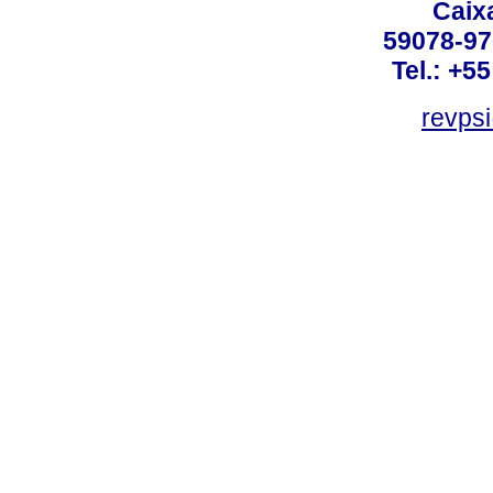
Caix
59078-97
Tel.: +5
revpsi