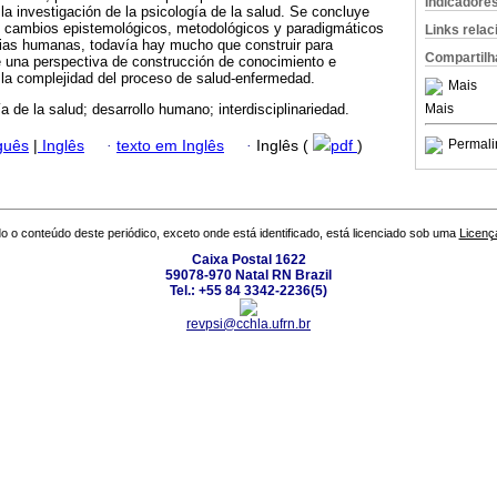
Indicadore
 la investigación de la psicología de la salud. Se concluye
s cambios epistemológicos, metodológicos y paradigmáticos
Links rela
cias humanas, todavía hay mucho que construir para
Compartilh
 una perspectiva de construcción de conocimiento e
 la complejidad del proceso de salud-enfermedad.
Mais
Mais
a de la salud; desarrollo humano; interdisciplinariedad.
Permali
guês
|
Inglês
·
texto em Inglês
·
Inglês (
pdf
)
o o conteúdo deste periódico, exceto onde está identificado, está licenciado sob uma
Licenç
Caixa Postal 1622
59078-970 Natal RN Brazil
Tel.: +55 84 3342-2236(5)
revpsi@cchla.ufrn.br