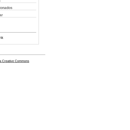
s
cionados
ar
nk
a Creative Commons