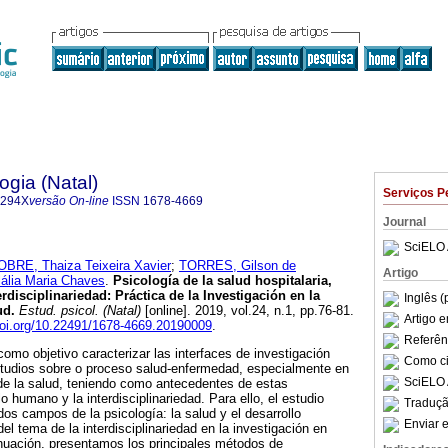
ogia (Natal)
Serviços P
-294X
versão On-line
ISSN
1678-4669
Journal
SciELO 
OBRE, Thaiza Teixeira Xavier
;
TORRES, Gilson de
Artigo
ália Maria Chaves
.
Psicología de la salud hospitalaria,
disciplinariedad: Práctica de la Investigación en la
Inglês (
ud
.
Estud. psicol. (Natal)
[online]. 2019, vol.24, n.1, pp.76-81.
Artigo 
doi.org/10.22491/1678-4669.20190009
.
Referên
 como objetivo caracterizar las interfaces de investigación
Como cit
estudios sobre o proceso salud-enfermedad, especialmente en
SciELO 
de la salud, teniendo como antecedentes de estas
lo humano y la interdisciplinariedad. Para ello, el estudio
Traduçã
 dos campos de la psicología: la salud y el desarrollo
Enviar e
el tema de la interdisciplinariedad en la investigación en
nuación, presentamos los principales métodos de