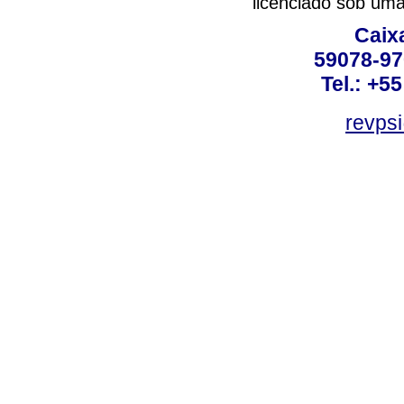
licenciado sob um
Caix
59078-97
Tel.: +5
revpsi