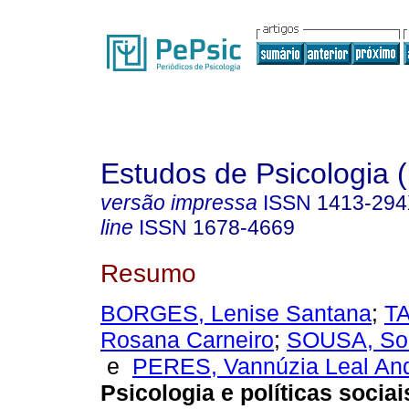
Estudos de Psicologia (
versão impressa
ISSN
1413-29
line
ISSN
1678-4669
Resumo
BORGES, Lenise Santana
;
T
Rosana Carneiro
;
SOUSA, So
e
PERES, Vannúzia Leal An
Psicologia e políticas sociai