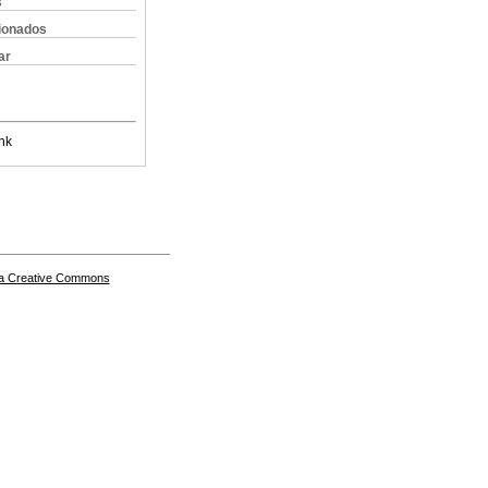
s
cionados
ar
nk
a Creative Commons