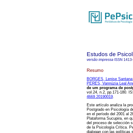
Estudos de Psicol
versão impressa
ISSN
1413
Resumo
BORGES, Lenise Santana
PERES, Vannúzia Leal An
de um programa de postg
vol.24, n.2, pp.171-180. 
4669.20190019
.
Este artículo analiza la p
Postgrado en Psicología de
en el período del 2001 al 2
Plataforma Sucupira, en q
del proceso de selección s
de la Psicología Crítica. 
dialogan con las políticas 