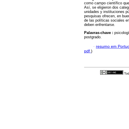
como campo científico que 
Así, se eligieron dos cate
unidades y instituciones p
pesquisas ofrecen, en buen
de las políticas sociales 
deben enfrentarse.
Palavras-chave :
psicologí
postgrado.
·
resumo em Portu
pdf
)
Tod