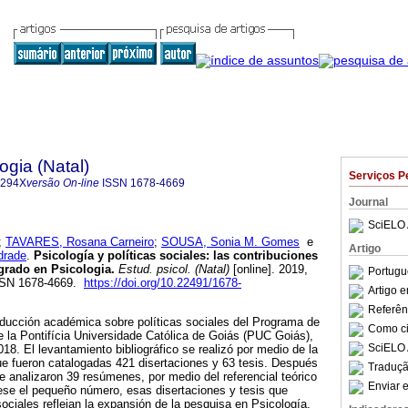
ogia (Natal)
Serviços P
-294X
versão On-line
ISSN
1678-4669
Journal
SciELO 
;
TAVARES, Rosana Carneiro
;
SOUSA, Sonia M. Gomes
e
Artigo
drade
.
Psicología y políticas sociales: las contribuciones
rado en Psicologia
.
Estud. psicol. (Natal)
[online]. 2019,
Portugu
ISSN 1678-4669.
https://doi.org/10.22491/1678-
Artigo 
Referên
roducción académica sobre políticas sociales del Programa de
Como cit
 la Pontifícia Universidade Católica de Goiás (PUC Goiás),
SciELO 
018. El levantamiento bibliográfico se realizó por medio de la
ue fueron catalogadas 421 disertaciones y 63 tesis. Después
Traduçã
e analizaron 39 resúmenes, por medio del referencial teórico
Enviar e
Pese el pequeño número, esas disertaciones y tesis que
sociales reflejan la expansión de la pesquisa en Psicología,