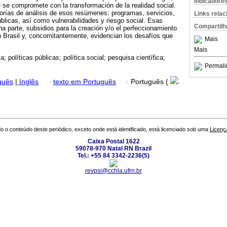
Indicadore
se compromete con la transformación de la realidad social.
gorías de análisis de esos resúmenes: programas, servicios,
Links rela
úblicas, así como vulnerabilidades y riesgo social. Esas
Compartilh
a parte, subsidios para la creación y/o el perfeccionamiento
en Brasil y, concomitantemente, evidencian los desafíos que
Mais
Mais
a; políticas públicas; política social; pesquisa científica;
Permali
guês
|
Inglês
·
texto em Português
·
Português (
o o conteúdo deste periódico, exceto onde está identificado, está licenciado sob uma
Licenç
Caixa Postal 1622
59078-970 Natal RN Brazil
Tel.: +55 84 3342-2236(5)
revpsi@cchla.ufrn.br