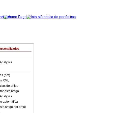
ersonalizados
Analytics
ês (pdf)
em XML
cias do artigo
ar este artigo
Analytics
o automática
ste artigo por email