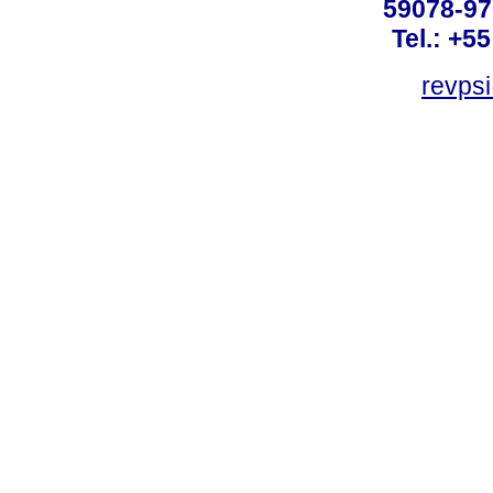
59078-97
Tel.: +5
revpsi