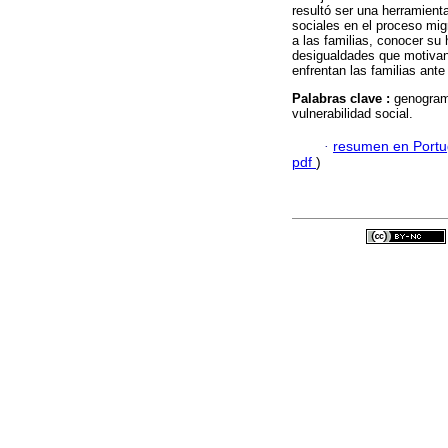
resultó ser una herramient
sociales en el proceso mig
a las familias, conocer su h
desigualdades que motivan 
enfrentan las familias ante
Palabras clave :
genograma
vulnerabilidad social.
·
resumen en Port
pdf
)