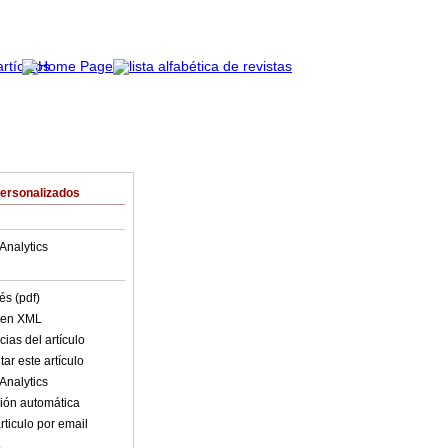
Personalizados
Analytics
és (pdf)
o en XML
ias del artículo
ar este artículo
Analytics
ión automática
rticulo por email