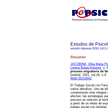
Estudos de Psicol
versión impresa
ISSN
1413-
Resumen
JACOBINA, Olga Maria Pi
Lorena Braga Antunes
y
proceso migratorio de fa
[online]. 2021, vol.26, n.
4669.20210042
.
El Trabajo Social con Fam
varios desafíos. Uno de el
comprensión más integral d
afectan, las estrategias pa
proceso en relación al terri
a partir de un relato de ex
trabajo social con familia