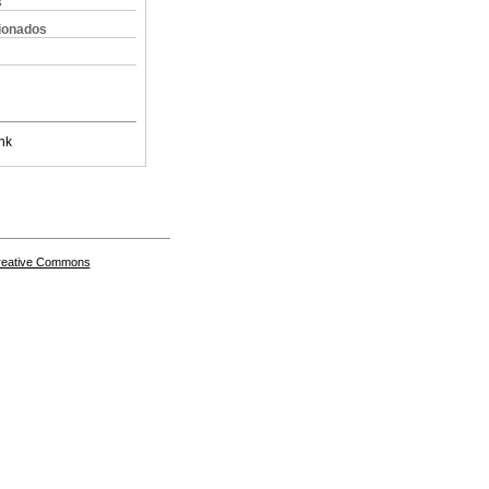
s
cionados
nk
Creative Commons