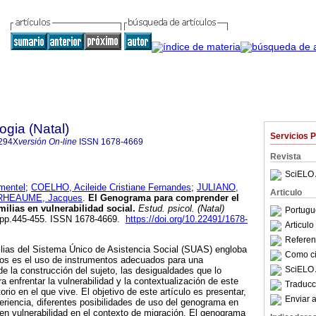
ogia (Natal)
Servicios 
294X
versión On-line
ISSN
1678-4669
Revista
SciELO 
mentel
;
COELHO, Acileide Cristiane Fernandes
;
JULIANO,
Articulo
RHEAUME, Jacques
.
El Genograma para comprender el
milias en vulnerabilidad social
.
Estud. psicol. (Natal)
Portugu
4, pp.445-455. ISSN 1678-4669.
https://doi.org/10.22491/1678-
Articul
Referenc
ilias del Sistema Único de Asistencia Social (SUAS) engloba
Como cit
los es el uso de instrumentos adecuados para una
SciELO 
e la construcción del sujeto, las desigualdades que lo
ra enfrentar la vulnerabilidad y la contextualización de este
Traducc
torio en el que vive. El objetivo de este artículo es presentar,
Enviar a
periencia, diferentes posibilidades de uso del genograma en
s en vulnerabilidad en el contexto de migración. El genograma