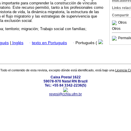
Indicadore
a importante para comprender la construcción de vínculos
ratorio. Este recurso permitió, tanto a los profesionales como
Links rela
istoria de vida, la dinámica migratoria, la estructura de las
Compartir
el flujo migratorio y las estrategias de supervivencia que
 la exclusión social.
Otros
Otros
; territorio; migración; Trabajo social con familias;
Permali
ugués
|
Inglés
·
texto en Portugués
·
Portugués (
Todo el contenido de esta revista, excepto dónde está identificado, está bajo una
Licencia 
Caixa Postal 1622
59078-970 Natal RN Brazil
Tel.: +55 84 3342-2236(5)
revpsi@cchla.ufrn.br