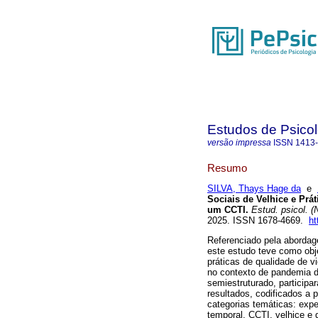
Estudos de Psicol
versão impressa
ISSN
1413
Resumo
SILVA, Thays Hage da
e
Sociais de Velhice e Prá
um CCTI.
Estud. psicol. (N
2025. ISSN 1678-4669.
ht
Referenciado pela abordag
este estudo teve como obje
práticas de qualidade de v
no contexto de pandemia de
semiestruturado, particip
resultados, codificados a
categorias temáticas: exper
temporal, CCTI, velhice e 