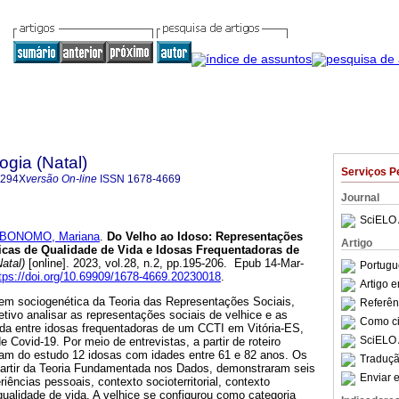
ogia (Natal)
Serviços P
-294X
versão On-line
ISSN
1678-4669
Journal
SciELO 
BONOMO, Mariana
.
Do Velho ao Idoso: Representações
Artigo
ticas de Qualidade de Vida e Idosas Frequentadoras de
atal)
[online]. 2023, vol.28, n.2, pp.195-206. Epub 14-Mar-
Portugu
tps://doi.org/10.69909/1678-4669.20230018
.
Artigo 
em sociogenética da Teoria das Representações Sociais,
Referên
tivo analisar as representações sociais de velhice e as
Como cit
ida entre idosas frequentadoras de um CCTI em Vitória-ES,
SciELO 
 Covid-19. Por meio de entrevistas, a partir de roteiro
aram do estudo 12 idosas com idades entre 61 e 82 anos. Os
Traduçã
 partir da Teoria Fundamentada nos Dados, demonstraram seis
Enviar e
iências pessoais, contexto socioterritorial, contexto
qualidade de vida. A velhice se configurou como categoria