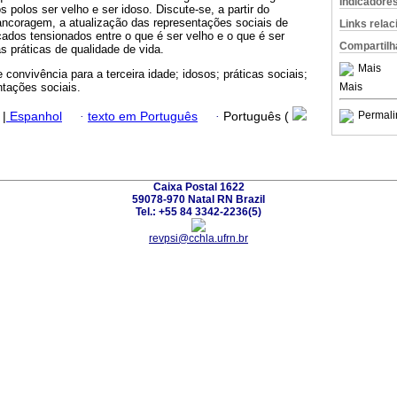
Indicadore
s polos ser velho e ser idoso. Discute-se, a partir do
ancoragem, a atualização das representações sociais de
Links rela
icados tensionados entre o que é ser velho e o que é ser
Compartilh
s práticas de qualidade de vida.
Mais
e convivência para a terceira idade; idosos; práticas sociais;
Mais
ntações sociais.
Permali
|
Espanhol
·
texto em Português
·
Português (
Caixa Postal 1622
59078-970 Natal RN Brazil
Tel.: +55 84 3342-2236(5)
revpsi@cchla.ufrn.br