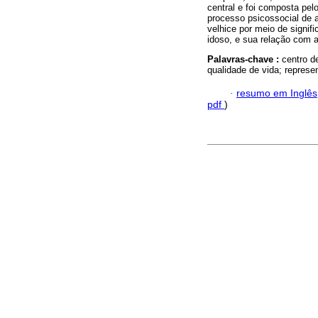
central e foi composta pelo
processo psicossocial de 
velhice por meio de signif
idoso, e sua relação com a
Palavras-chave :
centro d
qualidade de vida; represe
·
resumo em Inglês
pdf
)