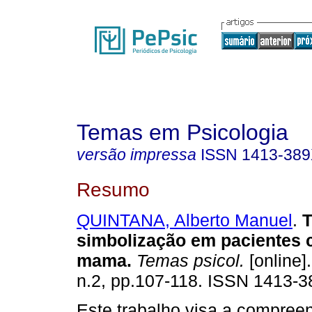
Temas em Psicologia
versão impressa
ISSN
1413-38
Resumo
QUINTANA, Alberto Manuel
.
T
simbolização em pacientes 
mama
.
Temas psicol.
[online].
n.2, pp.107-118. ISSN 1413-3
Este trabalho visa a compree