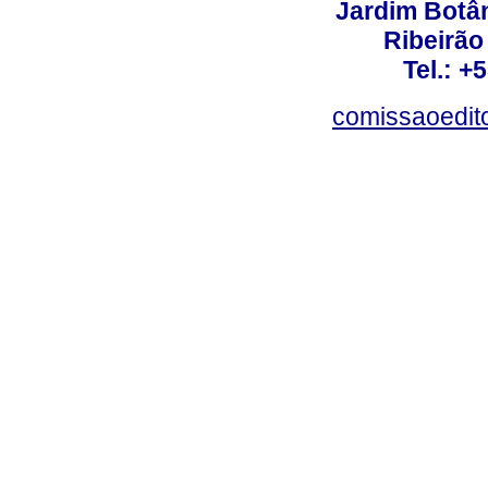
Jardim Botâ
Ribeirão 
Tel.: +
comissaoedito