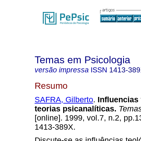
Temas em Psicologia
versão impressa
ISSN
1413-38
Resumo
SAFRA, Gilberto
.
Influencias
teorias psicanalíticas
.
Temas 
[online]. 1999, vol.7, n.2, pp
1413-389X.
Discute-se as influências teol