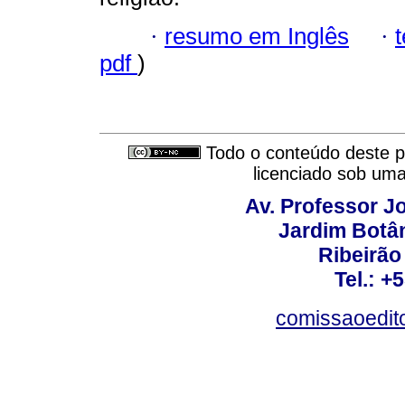
·
resumo em Inglês
·
pdf
)
Todo o conteúdo deste pe
licenciado sob um
Av. Professor Jo
Jardim Botâ
Ribeirão 
Tel.: +
comissaoedito