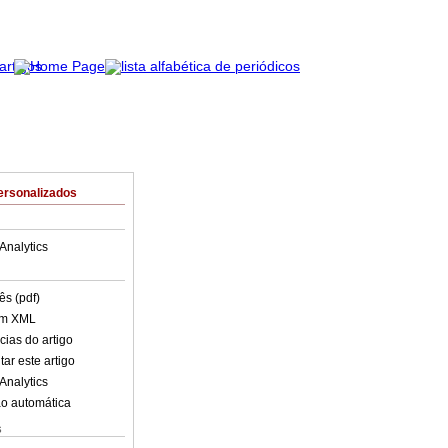
ersonalizados
Analytics
ês (pdf)
em XML
cias do artigo
ar este artigo
Analytics
o automática
s