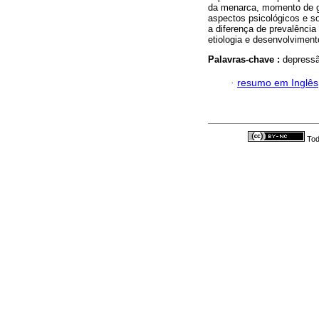
da menarca, momento de g
aspectos psicológicos e s
a diferença de prevalência
etiologia e desenvolviment
Palavras-chave :
depressã
·
resumo em Inglês
Tod