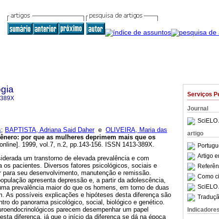
gia
Serviços P
-389X
Journal
SciELO 
s
;
BAPTISTA, Adriana Said Daher
e
OLIVEIRA, Maria das
artigo
gênero
:
por que as mulheres deprimem mais que os
online]. 1999, vol.7, n.2, pp.143-156. ISSN 1413-389X.
Portugu
Artigo 
iderada um transtorno de elevada prevalência e com
a os pacientes. Diversos fatores psicológicos, sociais e
Referên
ir para seu desenvolvimento, manutenção e remissão.
Como cit
ulação apresenta depressão e, a partir da adolescência,
SciELO 
ma prevalência maior do que os homens, em torno de duas
 As possíveis explicações e hipóteses desta diferença são
Traduçã
ntro do panorama psicológico, social, biológico e genético.
euroendocrinológicos parecem desempenhar um papel
Indicadore
esta diferença, já que o início da diferença se dá na época