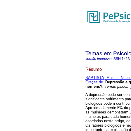
Temas em Psicolo
versão impressa
ISSN
1413
Resumo
BAPTISTA, Makilim Nune
Graças de
.
Depressão e 
homens?
.
Temas psicol.
[
A depressão pode ser cons
significante sofrimento par
biológicos podem contribu
Aproximadamente 5% da pop
as mulheres demonstram u
mulheres para cada homem.
abordadas neste artigo, de
Os fatores biológicos e n
importante na explicação d