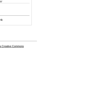
ar
nk
a Creative Commons