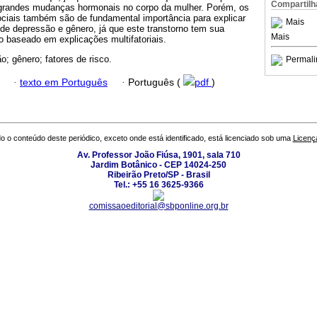
Compartilh
randes mudanças hormonais no corpo da mulher. Porém, os
ociais também são de fundamental importância para explicar
Mais
 de depressão e gênero, já que este transtorno tem sua
Mais
o baseado em explicações multifatoriais.
o; gênero; fatores de risco.
Permali
·
texto em Português
·
Português (
pdf
)
o o conteúdo deste periódico, exceto onde está identificado, está licenciado sob uma
Licenç
Av. Professor João Fiúsa, 1901, sala 710
Jardim Botânico - CEP 14024-250
Ribeirão Preto/SP - Brasil
Tel.: +55 16 3625-9366
comissaoeditorial@sbponline.org.br