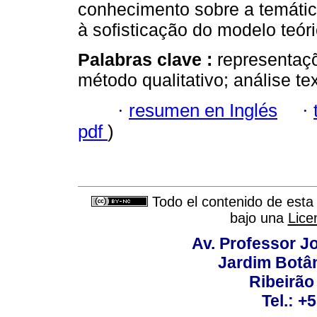
conhecimento sobre a temátic
à sofisticação do modelo teóri
Palabras clave :
representaçõ
método qualitativo; análise tex
·
resumen en Inglés
·
pdf
)
Todo el contenido de esta 
bajo una
Lice
Av. Professor Jo
Jardim Botâ
Ribeirão 
Tel.: +