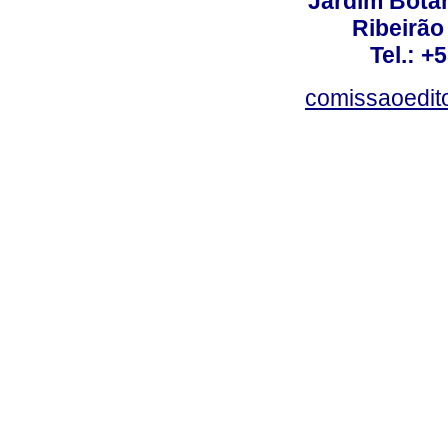
Jardim Botâ
Ribeirão 
Tel.: +
comissaoedito