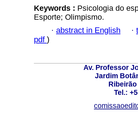
Keywords :
Psicologia do esp
Esporte; Olimpismo.
·
abstract in English
·
pdf
)
Av. Professor Jo
Jardim Botâ
Ribeirão 
Tel.: +
comissaoedito