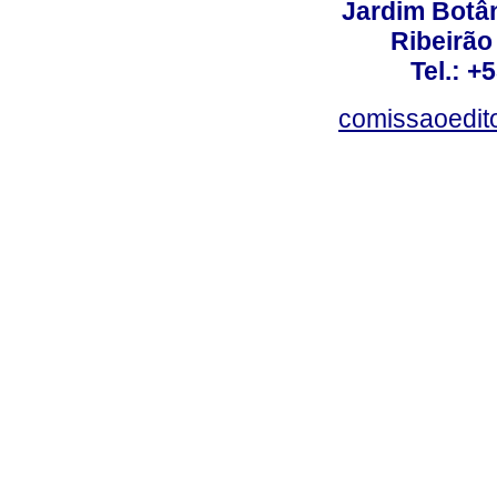
Jardim Botâ
Ribeirão 
Tel.: +
comissaoedito