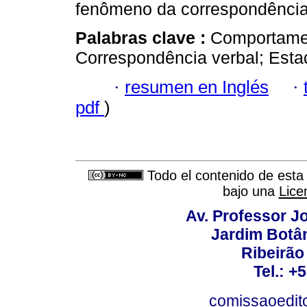
fenômeno da correspondência
Palabras clave :
Comportamen
Correspondência verbal; Estad
·
resumen en Inglés
·
pdf
)
Todo el contenido de esta 
bajo una
Lice
Av. Professor Jo
Jardim Botâ
Ribeirão 
Tel.: +
comissaoedito