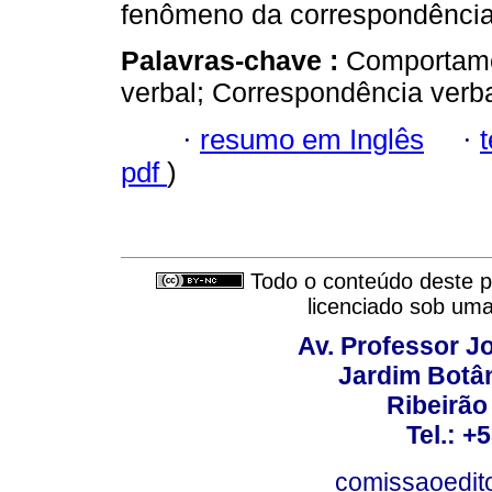
fenômeno da correspondência
Palavras-chave :
Comportame
verbal; Correspondência verbal
·
resumo em Inglês
·
pdf
)
Todo o conteúdo deste pe
licenciado sob um
Av. Professor Jo
Jardim Botâ
Ribeirão 
Tel.: +
comissaoedito