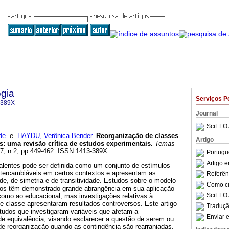
gia
Serviços P
-389X
Journal
SciELO 
de
e
HAYDU, Verônica Bender
.
Reorganização de classes
Artigo
s
:
uma revisão crítica de estudos experimentais
.
Temas
.17, n.2, pp.449-462. ISSN 1413-389X.
Portugu
Artigo 
alentes pode ser definida como um conjunto de estímulos
intercambiáveis em certos contextos e apresentam as
Referên
ade, de simetria e de transitividade. Estudos sobre o modelo
Como cit
los têm demonstrado grande abrangência em sua aplicação
SciELO 
 como ao educacional, mas investigações relativas à
e classe apresentaram resultados controversos. Este artigo
Traduçã
estudos que investigaram variáveis que afetam a
Enviar e
de equivalência, visando esclarecer a questão de serem ou
de reorganização quando as contingência são rearranjadas.