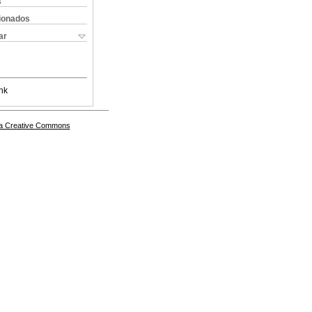
s
cionados
ar
nk
a Creative Commons