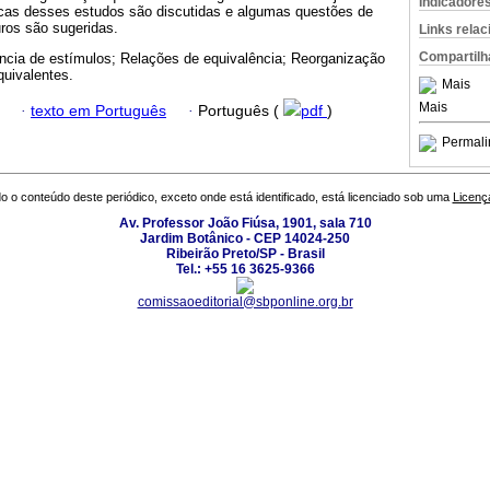
Indicadore
cas desses estudos são discutidas e algumas questões de
ros são sugeridas.
Links rela
Compartilh
ncia de estímulos; Relações de equivalência; Reorganização
quivalentes.
Mais
Mais
·
texto em Português
·
Português (
pdf
)
Permali
o o conteúdo deste periódico, exceto onde está identificado, está licenciado sob uma
Licenç
Av. Professor João Fiúsa, 1901, sala 710
Jardim Botânico - CEP 14024-250
Ribeirão Preto/SP - Brasil
Tel.: +55 16 3625-9366
comissaoeditorial@sbponline.org.br