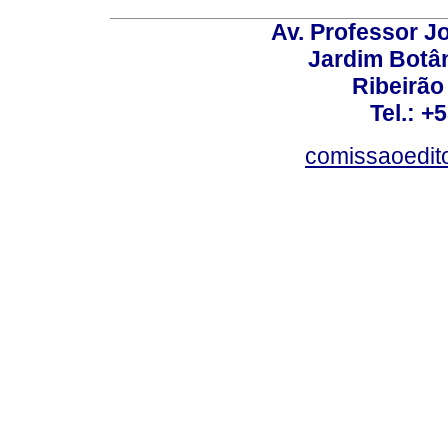
Av. Professor Jo
Jardim Botâ
Ribeirão 
Tel.: +
comissaoedito