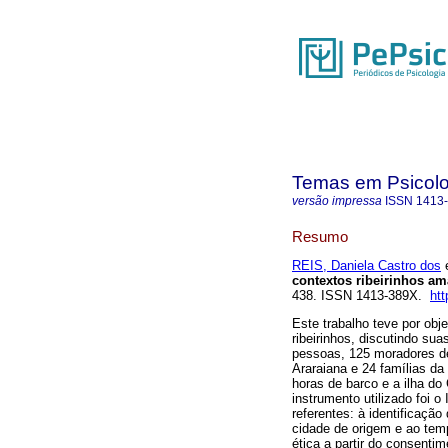
Temas em Psicolo
versão impressa
ISSN
1413
Resumo
REIS, Daniela Castro dos
e
contextos ribeirinhos a
438. ISSN 1413-389X.
htt
Este trabalho teve por obj
ribeirinhos, discutindo su
pessoas, 125 moradores d
Araraiana e 24 famílias da
horas de barco e a ilha d
instrumento utilizado foi o
referentes: à identificação
cidade de origem e ao tem
ética a partir do consenti