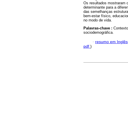
Os resultados mostraram q
determinante para a difer
das semelhanças estrutura
bem-estar físico, educacio
no modo de vida.
Palavras-chave :
Contexto
sociodemográfica.
·
resumo em Inglês
pdf
)