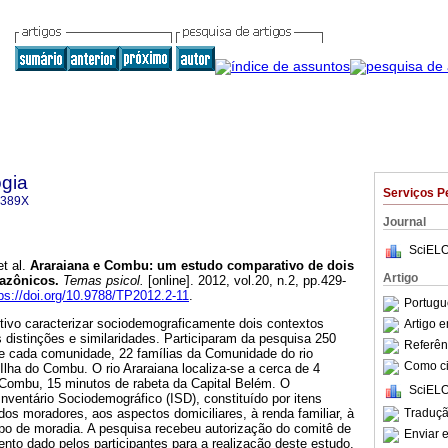
gia
Serviços P
-389X
Journal
SciELO
t al.
Araraiana e Combu
:
um estudo comparativo de dois
Artigo
mazônicos
.
Temas psicol.
[online]. 2012, vol.20, n.2, pp.429-
ps://doi.org/10.9788/TP2012.2-11
.
Portugu
etivo caracterizar sociodemograficamente dois contextos
Artigo 
as distinções e similaridades. Participaram da pesquisa 250
Referên
e cada comunidade, 22 famílias da Comunidade do rio
Como cit
 Ilha do Combu. O rio Araraiana localiza-se a cerca de 4
o Combu, 15 minutos de rabeta da Capital Belém. O
SciELO
 Inventário Sociodemográfico (ISD), constituído por itens
Traduçã
 dos moradores, aos aspectos domiciliares, à renda familiar, à
po de moradia. A pesquisa recebeu autorização do comitê de
Enviar e
mento dado pelos participantes para a realização deste estudo.