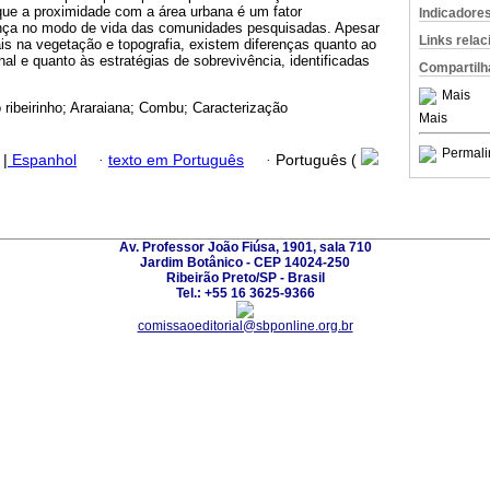
ue a proximidade com a área urbana é um fator
Indicadore
ença no modo de vida das comunidades pesquisadas. Apesar
Links rela
is na vegetação e topografia, existem diferenças quanto ao
nal e quanto às estratégias de sobrevivência, identificadas
Compartilh
Mais
 ribeirinho; Araraiana; Combu; Caracterização
Mais
Permali
|
Espanhol
·
texto em Português
·
Português (
Av. Professor João Fiúsa, 1901, sala 710
Jardim Botânico - CEP 14024-250
Ribeirão Preto/SP - Brasil
Tel.: +55 16 3625-9366
comissaoeditorial@sbponline.org.br