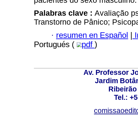
pacientes do sexo masculino.
Palabras clave :
Avaliação ps
Transtorno de Pânico; Psicopa
·
resumen en Español
|
I
Portugués (
pdf
)
Av. Professor Jo
Jardim Botâ
Ribeirão 
Tel.: +
comissaoedito