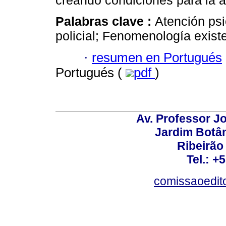
creando condiciones para la a
Palabras clave :
Atención psic
policial; Fenomenología existe
·
resumen en Portugués
Portugués (
pdf
)
Av. Professor Jo
Jardim Botâ
Ribeirão 
Tel.: +
comissaoedito