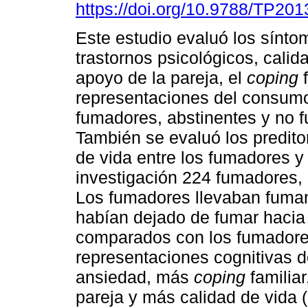
https://doi.org/10.9788/TP201
Este estudio evaluó los sínto
trastornos psicológicos, calid
apoyo de la pareja, el
coping
f
representaciones del consum
fumadores, abstinentes y no 
También se evaluó los predito
de vida entre los fumadores y 
investigación 224 fumadores,
Los fumadores llevaban fuman
habían dejado de fumar hacia
comparados con los fumadore
representaciones cognitivas
ansiedad, más
coping
familiar
pareja y más calidad de vida 