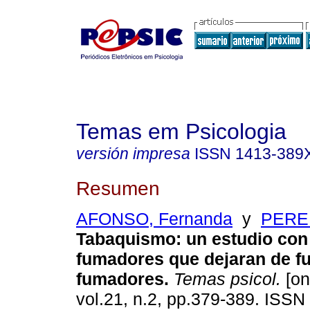
Temas em Psicologia
versión impresa
ISSN
1413-389
Resumen
AFONSO, Fernanda
y
PEREI
Tabaquismo
:
un estudio con
fumadores que dejaran de f
fumadores
.
Temas psicol.
[on
vol.21, n.2, pp.379-389. ISS