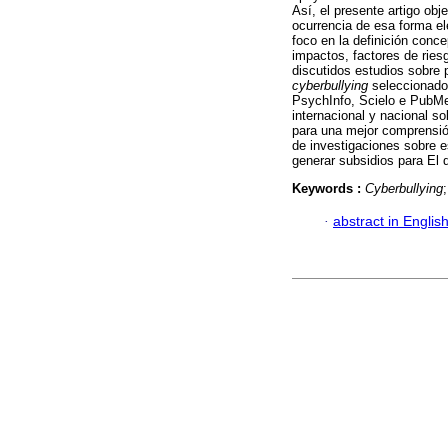
Así, el presente artigo obje
ocurrencia de esa forma el
foco en la definición conce
impactos, factores de ries
discutidos estudios sobre 
cyberbullying
seleccionados
PsychInfo, Scielo e PubMed
internacional y nacional so
para una mejor comprensión
de investigaciones sobre e
generar subsidios para El 
Keywords :
Cyberbullying
·
abstract in Englis