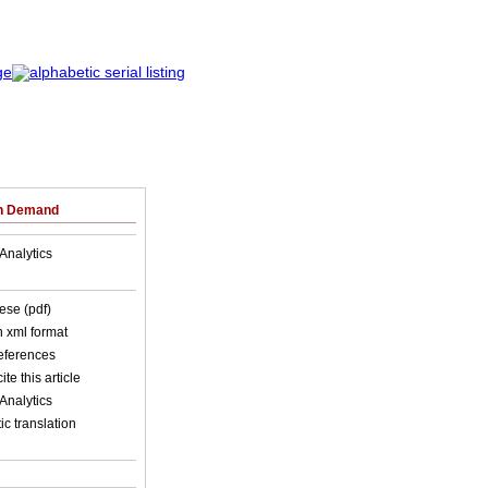
on Demand
Analytics
ese (pdf)
in xml format
references
ite this article
Analytics
c translation