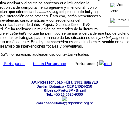
tiva analisar y discutir los aspectos que influencian la
More
ectrónica de comportamiento agresivo y intencional, con o
More
ptual que diferencia el
ciberbullying
del proceso de bullying,
go e protección dese proceso. Para eso, serán presentados y
prevalencia, características y consecuencias del
Permali
 en las bases de datos: Pepsic, Science Direct, BVS,
. Se ha realizado un revisión asistemático de la literatura
bre el
cyberbullying
que ha permitido se pensar a cerca de ese tipo de violenc
 de las estrategias para el manejo de las situaciones de
cyberbullying
en la 
sta temática en el Brasil y Latinoamérica es enfatizada en el sentido de se p
desarrollo de intervenciones focales y preventivas.
;
bullying
; agresión; adolescencia; contextos virtuales.
h
|
Portuguese
·
text in Portuguese
·
Portuguese (
pdf
)
Av. Professor João Fiúsa, 1901, sala 710
Jardim Botânico - CEP 14024-250
Ribeirão Preto/SP - Brasil
Tel.: +55 16 3625-9366
comissaoeditorial@sbponline.org.br