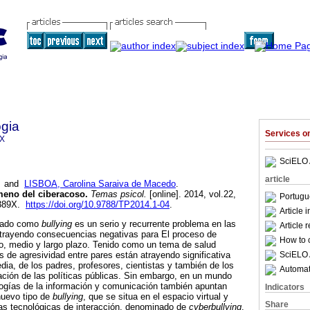
gia
Services 
9X
SciELO 
article
and
LISBOA, Carolina Saraiva de Macedo
.
eno del ciberacoso
.
Temas psicol.
[online]. 2014, vol.22,
Portugu
-389X.
https://doi.org/10.9788/TP2014.1-04
.
Article 
ficado como
bullying
es un serio y recurrente problema en las
Article 
, trayendo consecuencias negativas para El proceso de
How to c
o, medio y largo plazo. Tenido como un tema de salud
SciELO 
s de agresividad entre pares están atrayendo significativa
dia, de los padres, profesores, cientistas y también de los
Automati
ación de las políticas públicas. Sin embargo, en un mundo
ologías de la información y comunicación también apuntan
Indicators
nuevo tipo de
bullying
, que se situa en el espacio virtual y
Share
as tecnológicas de interacción, denominado de
cyberbullying
.