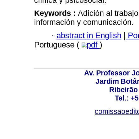
clínica y psicosocial.
Keywords :
Adición al trabajo
información y comunicación.
·
abstract in English
|
Por
Portuguese (
pdf
)
Av. Professor Jo
Jardim Botâ
Ribeirão 
Tel.: +
comissaoedito