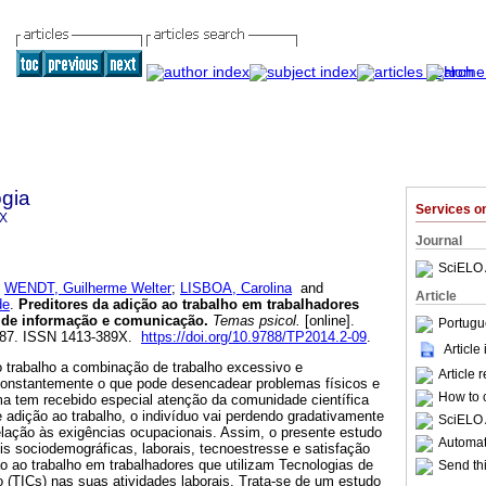
gia
Services 
9X
Journal
SciELO 
;
WENDT, Guilherme Welter
;
LISBOA, Carolina
and
Article
de
.
Preditores da adição ao trabalho em trabalhadores
s de informação e comunicação
.
Temas psicol.
[online].
Portugu
-387. ISSN 1413-389X.
https://doi.org/10.9788/TP2014.2-09
.
Article
 trabalho a combinação de trabalho excessivo e
Article 
constantemente o que pode desencadear problemas físicos e
How to c
a tem recebido especial atenção da comunidade científica
adição ao trabalho, o indivíduo vai perdendo gradativamente
SciELO 
elação às exigências ocupacionais. Assim, o presente estudo
Automati
eis sociodemográficas, laborais, tecnoestresse e satisfação
o ao trabalho em trabalhadores que utilizam Tecnologias de
Send thi
(TICs) nas suas atividades laborais. Trata-se de um estudo