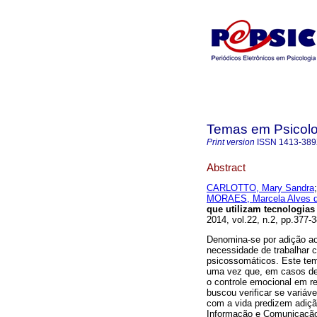
Temas em Psicolo
Print version
ISSN
1413-38
Abstract
CARLOTTO, Mary Sandra
MORAES, Marcela Alves 
que utilizam tecnologia
2014, vol.22, n.2, pp.377
Denomina-se por adição ao
necessidade de trabalhar 
psicossomáticos. Este tem
uma vez que, em casos de 
o controle emocional em r
buscou verificar se variáv
com a vida predizem adiçã
Informação e Comunicação 