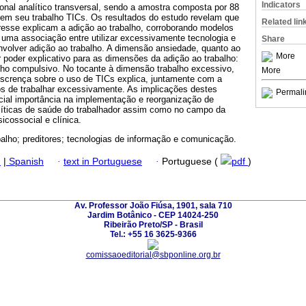
Indicators
onal analítico transversal, sendo a amostra composta por 88
m em seu trabalho TICs. Os resultados do estudo revelam que
Related lin
esse explicam a adição ao trabalho, corroborando modelos
 uma associação entre utilizar excessivamente tecnologia e
Share
nvolver adição ao trabalho. A dimensão ansiedade, quanto ao
More
 poder explicativo para as dimensões da adição ao trabalho:
alho compulsivo. No tocante à dimensão trabalho excessivo,
More
descrença sobre o uso de TICs explica, juntamente com a
 de trabalhar excessivamente. As implicações destes
Permali
cial importância na implementação e reorganização de
olíticas de saúde do trabalhador assim como no campo da
icossocial e clínica.
balho; preditores; tecnologias de informação e comunicação.
h
|
Spanish
·
text in Portuguese
·
Portuguese (
pdf
)
Av. Professor João Fiúsa, 1901, sala 710
Jardim Botânico - CEP 14024-250
Ribeirão Preto/SP - Brasil
Tel.: +55 16 3625-9366
comissaoeditorial@sbponline.org.br