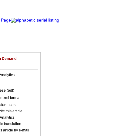
on Demand
Analytics
ese (pdf)
 in xml format
references
ite this article
Analytics
c translation
s article by e-mail