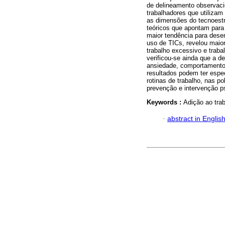
de delineamento observaci
trabalhadores que utiliza
as dimensões do tecnoestr
teóricos que apontam para
maior tendência para dese
uso de TICs, revelou maior
trabalho excessivo e trab
verificou-se ainda que a 
ansiedade, comportamentos
resultados podem ter espe
rotinas de trabalho, nas p
prevenção e intervenção ps
Keywords :
Adição ao tra
·
abstract in Englis