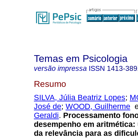
Temas em Psicologia
versão impressa
ISSN
1413-38
Resumo
SILVA, Júlia Beatriz Lopes
;
M
José de
;
WOOD, Guilherme
Geraldi
.
Processamento fono
desempenho em aritmética
:
da relevância para as dificu