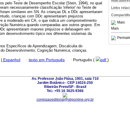
Indicadore
os pelo Teste de Desempenho Escolar (Stein, 1994), no qual
ram necessariamente classificação 'inferior' no Teste de
Links rela
s foram similares em SN. As crianças DL e DDc apresentaram
Compartilh
ntudo, crianças com DDc apresentaram prejuízos
ve a moderado em CA, o que indica um comprometimento
Mais
nição Numérica quando comparadas aos outros grupos. Em
Mais
DDc apresentaram maiores prejuízos e defasagem em
com desenvolvimento típico nos diferentes sistemas da
Permali
nos Específicos de Aprendizagem; Discalculia do
 do Desenvolvimento; Cognição Numérica; crianças.
|
Espanhol
·
texto em Português
·
Português (
pdf
)
Av. Professor João Fiúsa, 1901, sala 710
Jardim Botânico - CEP 14024-250
Ribeirão Preto/SP - Brasil
Tel.: +55 16 3625-9366
comissaoeditorial@sbponline.org.br