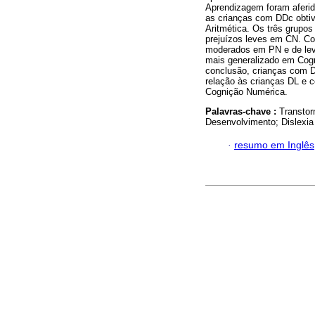
Aprendizagem foram aferid
as crianças com DDc obtive
Aritmética. Os três grupo
prejuízos leves em CN. Co
moderados em PN e de le
mais generalizado em Cog
conclusão, crianças com 
relação às crianças DL e 
Cognição Numérica.
Palavras-chave :
Transtor
Desenvolvimento; Dislexia
·
resumo em Inglês