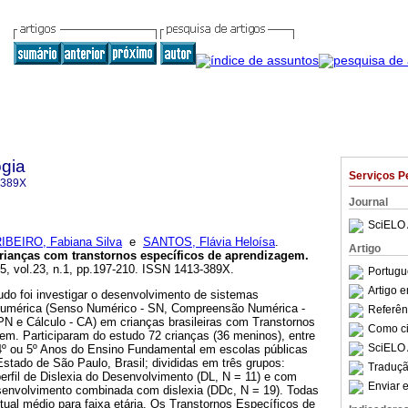
gia
Serviços P
-389X
Journal
SciELO 
IBEIRO, Fabiana Silva
e
SANTOS, Flávia Heloísa
.
Artigo
ianças com transtornos específicos de aprendizagem
.
15, vol.23, n.1, pp.197-210. ISSN 1413-389X.
Portugu
Artigo 
udo foi investigar o desenvolvimento de sistemas
Numérica (Senso Numérico - SN, Compreensão Numérica -
Referên
N e Cálculo - CA) em crianças brasileiras com Transtornos
Como cit
em. Participaram do estudo 72 crianças (36 meninos), entre
SciELO 
4º ou 5º Anos do Ensino Fundamental em escolas públicas
Estado de São Paulo, Brasil; divididas em três grupos:
Traduçã
erfil de Dislexia do Desenvolvimento (DL, N = 11) e com
Enviar e
Desenvolvimento combinada com dislexia (DDc, N = 19). Todas
tual médio para faixa etária. Os Transtornos Específicos de