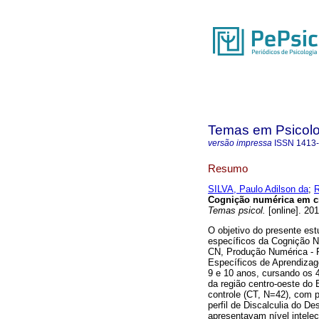
Temas em Psicolo
versão impressa
ISSN
1413
Resumo
SILVA, Paulo Adilson da
;
R
Cognição numérica em cr
Temas psicol.
[online]. 20
O objetivo do presente est
específicos da Cognição 
CN, Produção Numérica - P
Específicos de Aprendizag
9 e 10 anos, cursando os 
da região centro-oeste do 
controle (CT, N=42), com p
perfil de Discalculia do 
apresentavam nível intelec