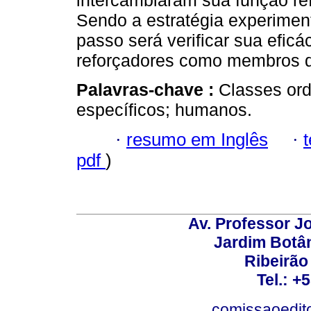
intercambiaram sua função re
Sendo a estratégia experiment
passo será verificar sua efic
reforçadores como membros d
Palavras-chave :
Classes ord
específicos; humanos.
·
resumo em Inglês
·
pdf
)
Av. Professor Jo
Jardim Botâ
Ribeirão 
Tel.: +
comissaoedito