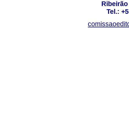
Ribeirão 
Tel.: +
comissaoedito