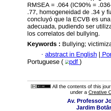
RMSEA = .064 (IC90% = .036-.
.77, homogeneidad de .34 y fi
concluyó que la ECVB es una
adecuada, pudiendo ser utiliz
los correlatos del bullying.
Keywords :
Bullying; victimiz
·
abstract in English
|
Por
Portuguese (
pdf
)
All the contents of this jo
under a
Creative 
Av. Professor Jo
Jardim Botâ