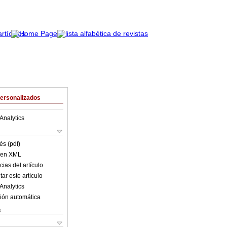
Personalizados
Analytics
és (pdf)
o en XML
ias del artículo
ar este artículo
Analytics
ión automática
s