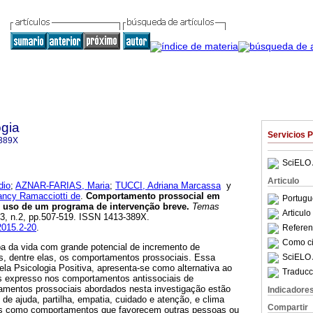
gia
Servicios 
389X
SciELO 
Articulo
dio
;
AZNAR-FARIAS, Maria
;
TUCCI, Adriana Marcassa
y
cy Ramacciotti de
.
Comportamento prossocial em
Portugu
:
uso de um programa de intervenção breve
.
Temas
Articul
.23, n.2, pp.507-519. ISSN 1413-389X.
2015.2-20
.
Referenc
Como cit
a da vida com grande potencial de incremento de
SciELO 
s, dentre elas, os comportamentos prossociais. Essa
pela Psicologia Positiva, apresenta-se como alternativa ao
Traducc
s expresso nos comportamentos antissociais de
mentos prossociais abordados nesta investigação estão
Indicadore
 de ajuda, partilha, empatia, cuidado e atenção, e clima
Compartir
dos como comportamentos que favorecem outras pessoas ou