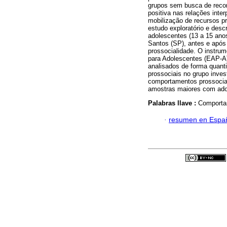
grupos sem busca de recom
positiva nas relações inte
mobilização de recursos pr
estudo exploratório e desc
adolescentes (13 a 15 ano
Santos (SP), antes e após
prossocialidade. O instrum
para Adolescentes (EAP-A)
analisados de forma quanti
prossociais no grupo inves
comportamentos prossocia
amostras maiores com ado
Palabras llave :
Comportam
·
resumen en Espa