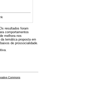
nk
Os resultados foram
 para comportamentos
s de melhora nos
 da temática proposta em
aixos de prossocialidade.
tiva.
Creative Commons