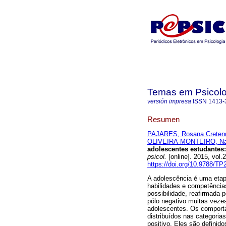
Temas em Psicolo
versión impresa
ISSN
1413-
Resumen
PAJARES, Rosana Creten
OLIVEIRA-MONTEIRO, Nan
adolescentes estudantes
psicol.
[online]. 2015, vol
https://doi.org/10.9788/TP
A adolescência é uma etap
habilidades e competência
possibilidade, reafirmada 
pólo negativo muitas veze
adolescentes. Os comporta
distribuídos nas categorias
positivo. Eles são defini