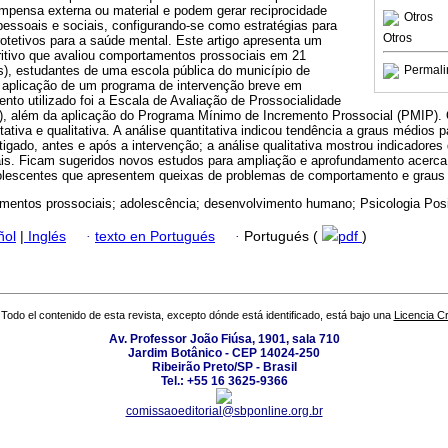
pensa externa ou material e podem gerar reciprocidade
Otros
rpessoais e sociais, configurando-se como estratégias para
Otros
otetivos para a saúde mental. Este artigo apresenta um
ritivo que avaliou comportamentos prossociais em 21
s), estudantes de uma escola pública do município de
Permali
 aplicação de um programa de intervenção breve em
ento utilizado foi a Escala de Avaliação de Prossocialidade
, além da aplicação do Programa Mínimo de Incremento Prossocial (PMIP). 
tativa e qualitativa. A análise quantitativa indicou tendência a graus médios
tigado, antes e após a intervenção; a análise qualitativa mostrou indicadore
is. Ficam sugeridos novos estudos para ampliação e aprofundamento acerca
lescentes que apresentem queixas de problemas de comportamento e graus b
entos prossociais; adolescência; desenvolvimento humano; Psicologia Posi
ñol
|
Inglés
·
texto en Portugués
·
Portugués (
pdf
)
Todo el contenido de esta revista, excepto dónde está identificado, está bajo una
Licencia 
Av. Professor João Fiúsa, 1901, sala 710
Jardim Botânico - CEP 14024-250
Ribeirão Preto/SP - Brasil
Tel.: +55 16 3625-9366
comissaoeditorial@sbponline.org.br