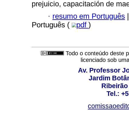
prejuicio, capacitación de mae
·
resumo em Português
|
Português (
pdf
)
Todo o conteúdo deste pe
licenciado sob um
Av. Professor Jo
Jardim Botâ
Ribeirão 
Tel.: +
comissaoedito