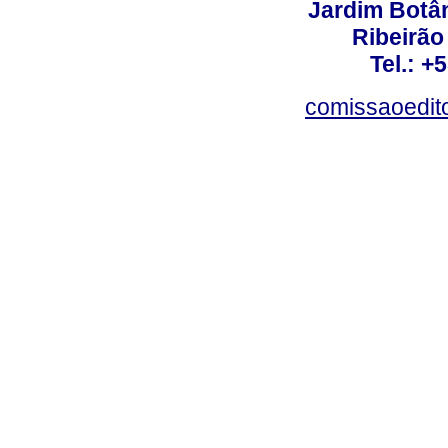
Jardim Botâ
Ribeirão 
Tel.: +
comissaoedito