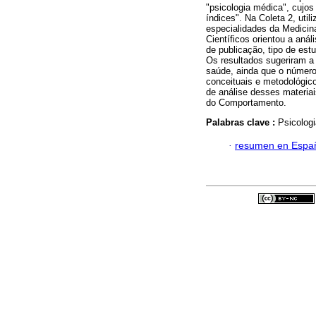
"psicologia médica", cujo
índices". Na Coleta 2, util
especialidades da Medicina
Científicos orientou a anál
de publicação, tipo de est
Os resultados sugeriram a
saúde, ainda que o número 
conceituais e metodológico
de análise desses materiai
do Comportamento.
Palabras clave :
Psicolog
·
resumen en Espa