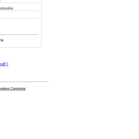
s
cionados
nk
pdf
)
Creative Commons