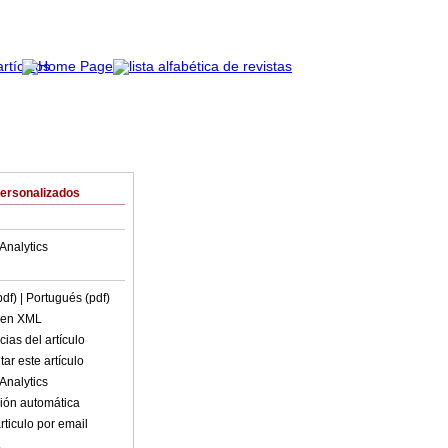
Personalizados
Analytics
pdf)
| Portugués (pdf)
o en XML
ias del artículo
ar este artículo
Analytics
ión automática
rticulo por email