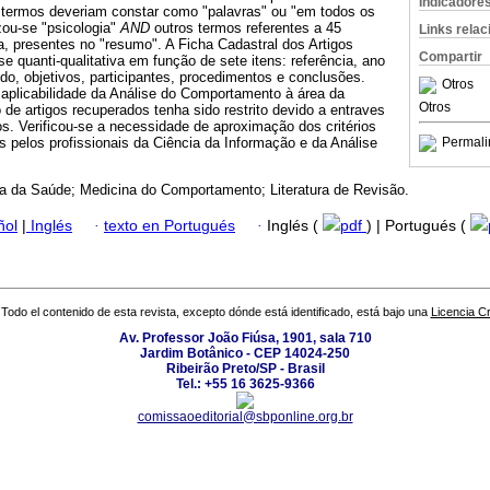
Indicadore
s termos deveriam constar como "palavras" ou "em todos os
izou-se "psicologia"
AND
outros termos referentes a 45
Links rela
, presentes no "resumo". A Ficha Cadastral dos Artigos
Compartir
ise quanti-qualitativa em função de sete itens: referência, ano
udo, objetivos, participantes, procedimentos e conclusões.
Otros
 aplicabilidade da Análise do Comportamento à área da
Otros
de artigos recuperados tenha sido restrito devido a entraves
s. Verificou-se a necessidade de aproximação dos critérios
s pelos profissionais da Ciência da Informação e da Análise
Permali
ia da Saúde; Medicina do Comportamento; Literatura de Revisão.
ñol
|
Inglés
·
texto en Portugués
·
Inglés (
pdf
) | Portugués (
Todo el contenido de esta revista, excepto dónde está identificado, está bajo una
Licencia 
Av. Professor João Fiúsa, 1901, sala 710
Jardim Botânico - CEP 14024-250
Ribeirão Preto/SP - Brasil
Tel.: +55 16 3625-9366
comissaoeditorial@sbponline.org.br