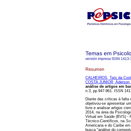
Temas em Psicolo
versión impresa
ISSN
1413-
Resumen
CALHEIROS, Taís da Cos
COSTA JUNIOR, Áderson 
análise de artigos em ba
n.3, pp.947-961. ISSN 14
Diante das críticas à falt
objetivou-se apresentar u
livre e analisar artigos ci
2014, na área da Psicologi
Virtual em Saúde (BVS) - P
Técnico-Científicos, na
Sci
Americana e do Caribe em C
busca "análise do compor