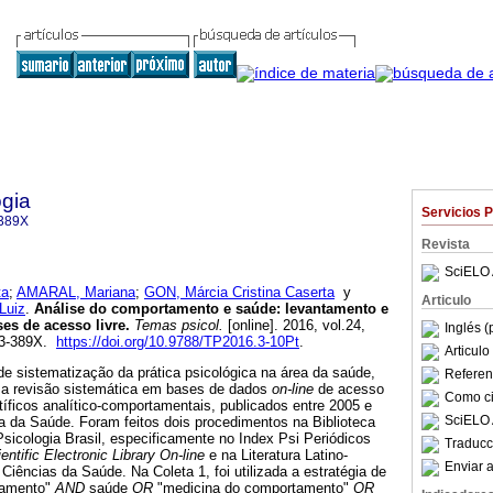
gia
Servicios 
389X
Revista
SciELO 
ta
;
AMARAL, Mariana
;
GON, Márcia Cristina Caserta
y
Articulo
Luiz
.
Análise do comportamento e saúde
:
levantamento e
ses de acesso livre
.
Temas psicol.
[online]. 2016, vol.24,
Inglés (
13-389X.
https://doi.org/10.9788/TP2016.3-10Pt
.
Articul
a de sistematização da prática psicológica na área da saúde,
Referenc
ma revisão sistemática em bases de dados
on-line
de acesso
Como cit
entíficos analítico-comportamentais, publicados entre 2005 e
SciELO 
a da Saúde. Foram feitos dois procedimentos na Biblioteca
sicologia Brasil, especificamente no Index Psi Periódicos
Traducc
entific Electronic Library On-line
e na Literatura Latino-
Enviar a
iências da Saúde. Na Coleta 1, foi utilizada a estratégia de
tamento"
AND
saúde
OR
"medicina do comportamento"
OR