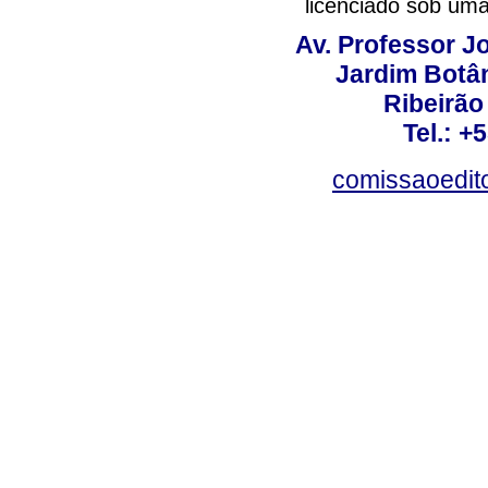
licenciado sob um
Av. Professor Jo
Jardim Botâ
Ribeirão 
Tel.: +
comissaoedito